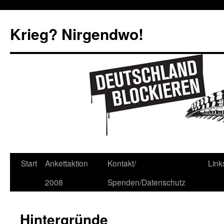
Krieg? Nirgendwo!
Start
Ankettaktion
Kontakt/
Link
2008
Spenden/Datenschutz
Hintergründe